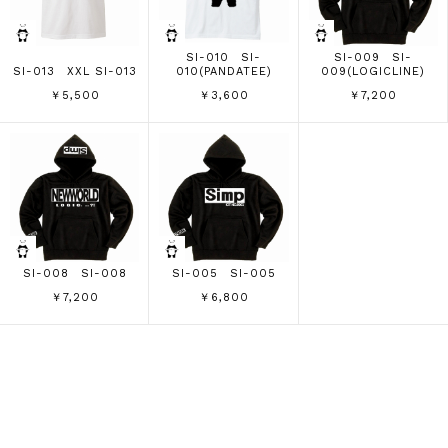
SI-010 SI-
SI-009 SI-
SI-013 XXL SI-013
010(PANDATEE)
009(LOGICLINE)
￥5,500
￥3,600
￥7,200
SI-008 SI-008
SI-005 SI-005
￥7,200
￥6,800