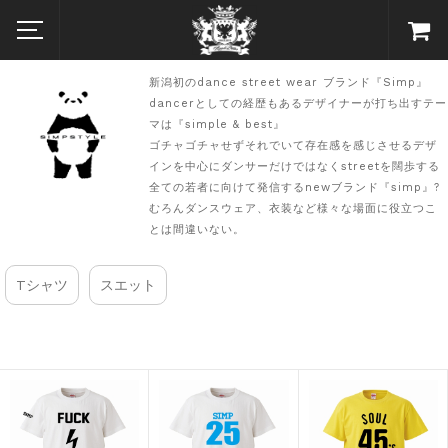
新潟初のdance street wear ブランド『Simp』
dancerとしての経歴もあるデザイナーが打ち出すテー
マは『simple & best』
ゴチャゴチャせずそれでいて存在感を感じさせるデザ
インを中心にダンサーだけではなくstreetを闊歩する
全ての若者に向けて発信するnewブランド『simp』?
むろんダンスウェア、衣装など様々な場面に役立つこ
とは間違いない。
Tシャツ
スエット