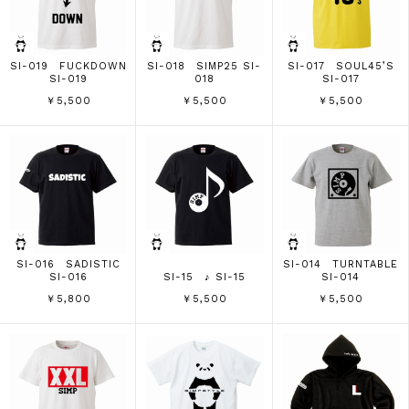
SI-019 FUCKDOWN
SI-018 SIMP25 SI-
SI-017 SOUL45’S
SI-019
018
SI-017
￥5,500
￥5,500
￥5,500
SI-016 SADISTIC
SI-014 TURNTABLE
SI-016
SI-15 ♪ SI-15
SI-014
￥5,800
￥5,500
￥5,500