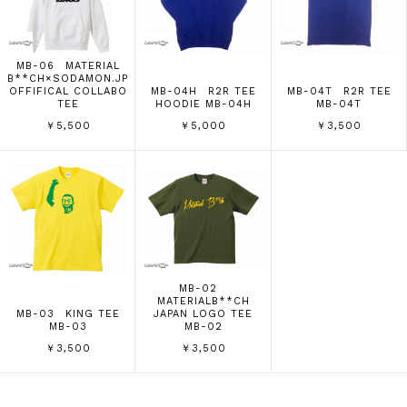
MB-06 MATERIAL
B**CH×SODAMON.JP
OFFIFICAL COLLABO
MB-04H R2R TEE
MB-04T R2R TEE
TEE
HOODIE MB-04H
MB-04T
￥5,500
￥5,000
￥3,500
MB-02
MATERIALB**CH
MB-03 KING TEE
JAPAN LOGO TEE
MB-03
MB-02
￥3,500
￥3,500