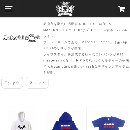
新潟市を拠点に活動するHIP HOP DJ/BEAT
MAKER"DJ SOMECHI"がプロデュースするアパレル
ライン。
ブランドネームである「Material B**ch」は某Rap
artistのリリックが由来。
ライフスタイルを形成する様々なエレメンツが素材
(material)となり、HIP HOPとゆうカルチャーの手法
であるsamplingを用いたfreshなデザインとアイテム
を展開。
Tシャツ
スエット