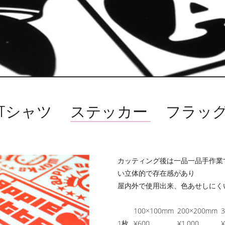
Tシャツ
ステッカー
フラッ
カッティング後は一品一品手作業
い立体的で存在感があり
屋内外で使用出来、色あせしにく
100×100mm
200×200mm
1枚
¥600
¥1,000
¥