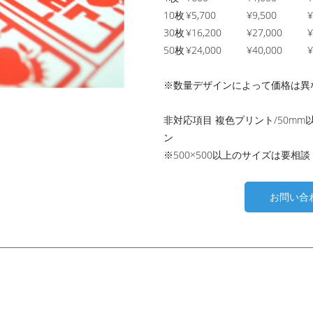
10枚
¥5,700
¥9,500
¥
30枚
¥16,200
¥27,000
¥
50枚
¥24,000
¥40,000
¥
※数量デザインによって価格は異
非対応項目 複色プリント/50mm
ン
※500×500以上のサイズは要相談
お問い合