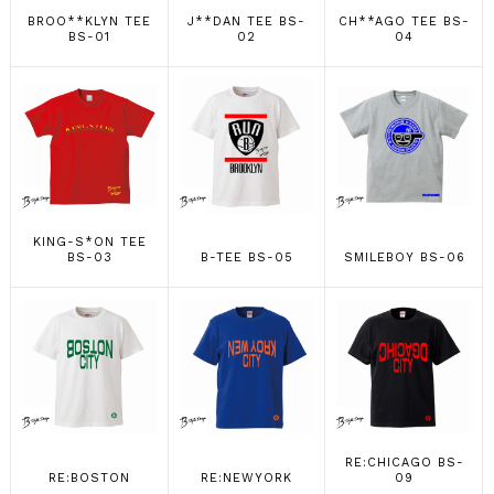
BROO**KLYN TEE
J**DAN TEE BS-
CH**AGO TEE BS-
BS-01
02
04
KING-S*ON TEE
BS-03
B-TEE BS-05
SMILEBOY BS-06
RE:CHICAGO BS-
RE:BOSTON
RE:NEWYORK
09