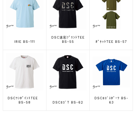
DSC迷彩ﾌﾟﾘﾝﾄTEE
IRIE BS-111
BS-55
ﾎﾟｹｯﾄTEE BS-57
DSCﾜﾝﾎﾟｲﾝﾄTEE
DSCﾛｺﾞｽﾎﾟｰﾂ BS-
BS-58
DSCﾛｺﾞT BS-62
63