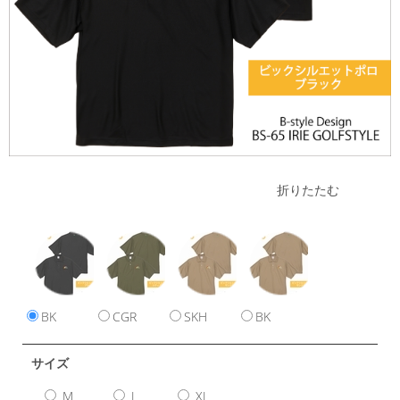
折りたたむ
BK
CGR
SKH
BK
サイズ
M
L
XL