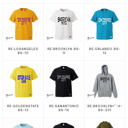
RE:LOSANGELES
RE:BROOKLYN BS-
RE:ORLANDO BS-
BS-10
11
12
RE:GOLDENSTATE
RE:SANANTONIO
RE:BROOKLYNﾊﾟｰｶｰ
BS-13
BS-14
BS-201