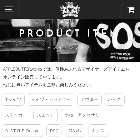
PRODUCT ITEM
オンラインストア
APPLEBUTTERworksでは、個性あふれるデザイナーズアイテムを
オンライン販売しております。
他には無いアイテムを是非お楽しみください。
Tシャツ
シャツ・カットソー
アウター
バッグ
ステッカー
スエット
小物・アクセサリー
B-STYLE Design
DSC
MAﾗｲﾝ
キッズ