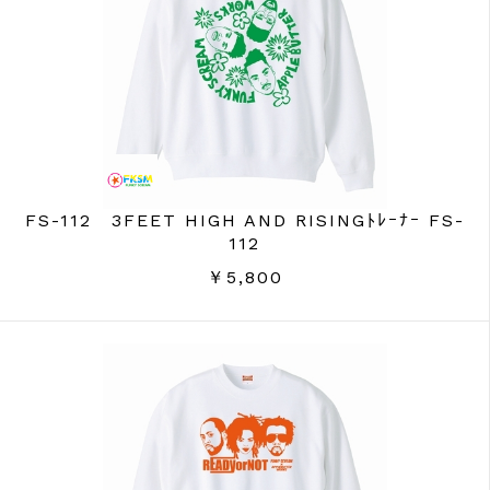
FS-112 3FEET HIGH AND RISINGﾄﾚｰﾅｰ FS-
112
￥5,800