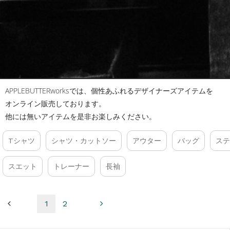
APPLEBUTTERworksでは、個性あふれるデザイナーズアイテムを
オンライン販売しております。
他には無いアイテムを是非お楽しみください。
Tシャツ
シャツ・カットソー
アウター
バッグ
ステ
スエット
トレーナー
長袖
1
2