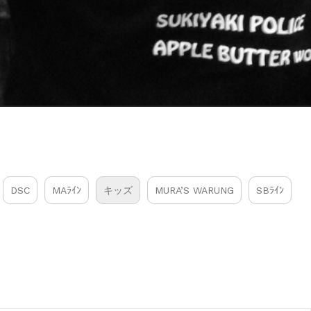
DSC
MAﾗｲﾝ
キッズ
MURA’S WARUNG
SBﾗｲﾝ